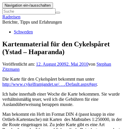
Navigation ein-/ausschalten
Radreisen
Berichte, Tipps und Erfahrungen
Schweden
Kartenmaterial für den Cykelspåret
(Ystad – Haparanda)
Veröffentlicht am:
12. August 2009
2. Mai 2010
von
Stephan
Zitzmann
Die Karte für den Cykelspåret bekommt man unter
http://www.cykelframjandet.se/…./Default.aspx#ger
.
Ich habe innerhalb einer Woche die Karte bekommen. Sie wurde
verhältnismäßig teuer, weil ich die Gebühren für eine
Auslandüberweisung berappen musste.
Man bekommt ein Heft im Format DIN 4 (passt knapp in eine
Ortlieb-Kartentasche) mit Karten des Maßstabes 1:250000, in der
die Route eingetragen ist. Zu jeder Karte gibt es eine Art