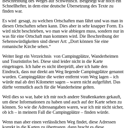
Beschreibung des Weges auf Schwedisch. Beigelegt war noch ein
Schnellhefter, in dem eine deutsche Übersetzung des Texte zu
finden war.
Es wird gesagt, zu welchen Ortschaften man fährt und was man in
diesen Ortschaften sehen kann. Dies aber in sehr knapper Form. Es
wird nicht beschrieben, wo man wie abbiegen muss, sondern nur in
was für eine Ortschaft man kommen wird. Die Beschreibung der
Sehenswürdigkeiten sind dieser Art: „Dort können Sie eine
romanische Kirche sehen.“
Weiter liegt ein Verzeichnis von Campingplätze, Wanderheimen
und Touristinfos bei. Diese sind leider nicht in die Karte
eingetragen. Ich habe es nicht überprüft, aber ich hatte den
Eindruck, dass nur direkt am Weg liegende Campingplätze genannt
wurden. Campingplätze die weiter entfernt vom Weg lagen – ich
würde mal ab drei Kilometer sagen – waren nicht aufgeführt. Das
dürfte vermutlich auch für die Wanderheime gelten.
Weil dies so war, habe ich mir noch andere Straßenkarten gekauft,
um diese Informationen zu haben und auch auf der Karte sehen zu
können. So wie die Adressangaben waren, war ich mir nicht sicher,
ob ich – in meinem Fall die Campingplätze – finden würde.
Wenn man aber einen verlässlichen Weg findet, diese Adressen
korrekt in die Karten zu übertragen, dann bracht es diese