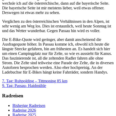
wechsle ich auf die österreichische, dann auf die bayerische Seite.
Die bayerische Seite ist mir meistens lieber, weil etwas offener.
Deswegen ist etwas mehr zu sehen.
Verglichen zu den österreichischen Verhältnissen in den Alpen, ist
sehr wenig am Weg los. Dies ist erstaunlich, weil heute Sonntag ist
und das Wetter wunderbar. Gegen Passau hin wird es voller.
Die E-Bike-Quote wird geringer, aber damit anscheinend die
Ausfragequote höher. In Passau komme ich, obwohl ich heute die
längste Strecke gefahren, bin am frühesten an. Es handelt sich hier
um einen Campingplatz nur für Zelte, so wie es aussieht für Kanus.
Das faszinierende ist, all die zeltenden Radler fahren alle ohne
Strom. Die Zelte sind teilweise eine Parade der Zelte, die in diversen
Autoforen besprochen werden. Also eher hochpreisig. An der
Ladebuchse für E-Bikes hängt keine Fahrräder, sondern Handys
.
7. Tag: Ruhpolding – Tittmoning 85 km
9. Tag: Passau- Haidmühle
Radreisen
Bisherige Radreisen
Radreise 2026
Radreise 2025