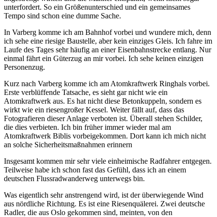
unterfordert. So ein Größenunterschied und ein gemeinsames
Tempo sind schon eine dumme Sache.
In Varberg komme ich am Bahnhof vorbei und wundere mich, denn
ich sehe eine riesige Baustelle, aber kein einziges Gleis. Ich fahre im
Laufe des Tages sehr häufig an einer Eisenbahnstrecke entlang. Nur
einmal fährt ein Güterzug an mir vorbei. Ich sehe keinen einzigen
Personenzug.
Kurz nach Varberg komme ich am Atomkraftwerk Ringhals vorbei.
Erste verblüffende Tatsache, es sieht gar nicht wie ein
Atomkraftwerk aus. Es hat nicht diese Betonkuppeln, sondern es
wirkt wie ein riesengroßer Kessel. Weiter fällt auf, dass das
Fotografieren dieser Anlage verboten ist. Überall stehen Schilder,
die dies verbieten. Ich bin früher immer wieder mal am
Atomkraftwerk Biblis vorbeigekommen. Dort kann ich mich nicht
an solche Sicherheitsmaßnahmen erinnern
Insgesamt kommen mir sehr viele einheimische Radfahrer entgegen.
Teilweise habe ich schon fast das Gefühl, dass ich an einem
deutschen Flussradwanderweg unterwegs bin.
Was eigentlich sehr anstrengend wird, ist der überwiegende Wind
aus nördliche Richtung. Es ist eine Riesenquälerei. Zwei deutsche
Radler, die aus Oslo gekommen sind, meinten, von den