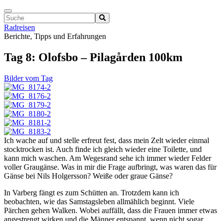
Navigation
ein-/ausschalten
Radreisen
Berichte, Tipps und Erfahrungen
Tag 8: Olofsbo – Pilagården 100km
Bilder vom Tag
Ich wache auf und stelle erfreut fest, dass mein Zelt wieder einmal
stocktrocken ist. Auch finde ich gleich wieder eine Toilette, und
kann mich waschen. Am Wegesrand sehe ich immer wieder Felder
voller Graugänse. Was in mir die Frage aufbringt, was waren das für
Gänse bei Nils Holgersson? Weiße oder graue Gänse?
In Varberg fängt es zum Schütten an. Trotzdem kann ich
beobachten, wie das Samstagsleben allmählich beginnt. Viele
Pärchen gehen Walken. Wobei auffällt, dass die Frauen immer etwas
angestrengt wirken und die Männer entspannt, wenn nicht sogar