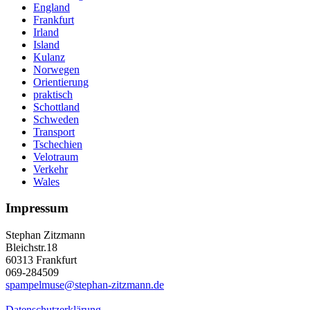
England
Frankfurt
Irland
Island
Kulanz
Norwegen
Orientierung
praktisch
Schottland
Schweden
Transport
Tschechien
Velotraum
Verkehr
Wales
Impressum
Stephan Zitzmann
Bleichstr.18
60313 Frankfurt
069-284509
spampelmuse@stephan-zitzmann.de
Datenschutzerklärung